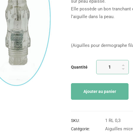
sur peau épaisse.
Elle possède un bon tranchant 
l’aiguille dans la peau.
(Aiguilles pour dermographe fila
Quantité
Ajouter au panier
1 RL 0,3
SKU:
Aiguilles mic
Catégorie: