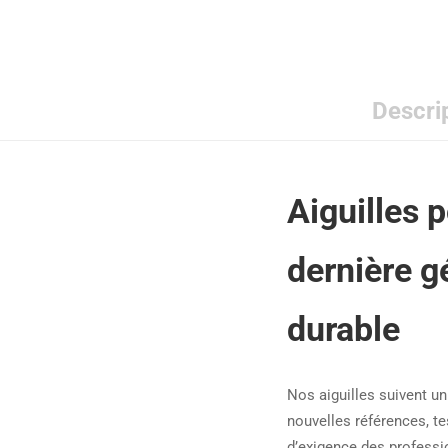
Descri
Aiguilles 
dernière g
durable
Nos aiguilles suivent un 
nouvelles références, t
d’exigence des professi